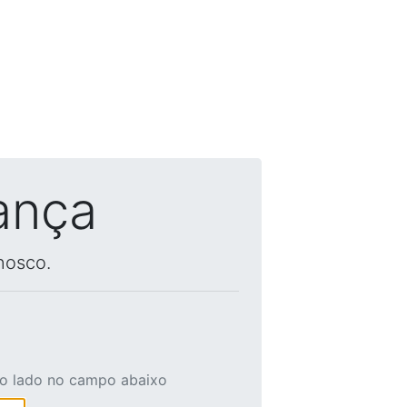
ança
nosco.
ao lado no campo abaixo