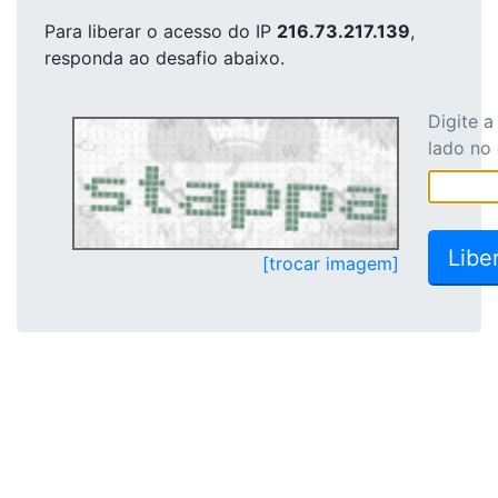
Para liberar o acesso
do IP
216.73.217.139
,
responda ao desafio abaixo.
Digite 
lado no
[trocar imagem]