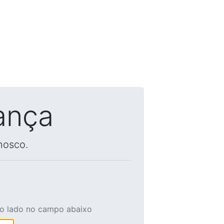
ança
nosco.
ao lado no campo abaixo