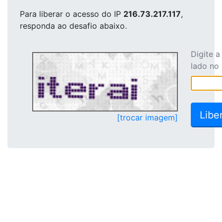
Para liberar o acesso
do IP
216.73.217.117
,
responda ao desafio abaixo.
Digite 
lado no
[trocar imagem]