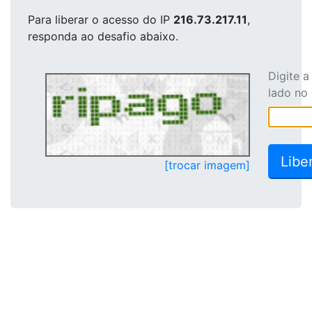
Para liberar o acesso
do IP
216.73.217.11
,
responda ao desafio abaixo.
Digite 
lado no
[trocar imagem]