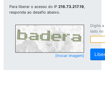
Para liberar o acesso
do IP
216.73.217.19
,
responda ao desafio abaixo.
Digite 
lado no
[trocar imagem]