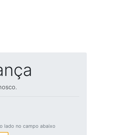
ança
nosco.
ao lado no campo abaixo