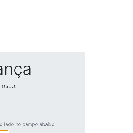
ança
nosco.
ao lado no campo abaixo