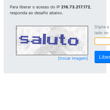
Para liberar o acesso
do IP
216.73.217.172
,
responda ao desafio abaixo.
Digite 
lado no
[trocar imagem]