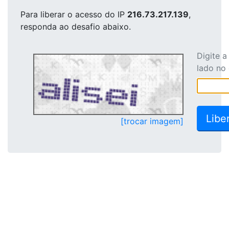
Para liberar o acesso
do IP
216.73.217.139
,
responda ao desafio abaixo.
Digite 
lado no
[trocar imagem]